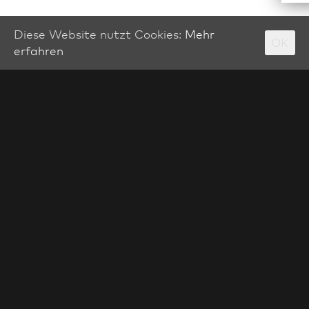
Diese Website nutzt Cookies:
Mehr
OK
erfahren
UNSER ANSPRUCH
Ihr Feierabend kommt zuerst
Wir kommen auch gerne nach Hause. Deswegen
setzen wir alles daran,
dass Sie Ihr Zuhause
schnellstmöglich genießen. Wir legen die Füße erst
hoch, wenn Sie das können.
UNSER WUNSCH
Wiedersehen macht Freu(n)de
Sie freuen sich am meisten, wenn wir fertig sind
und Sie Ihr Zuhause wieder für sich haben. Für uns
zählt, dass Sie nicht nur mit dem Ergebnis
zufrieden sind, sondern dass Sie sich gerne an die